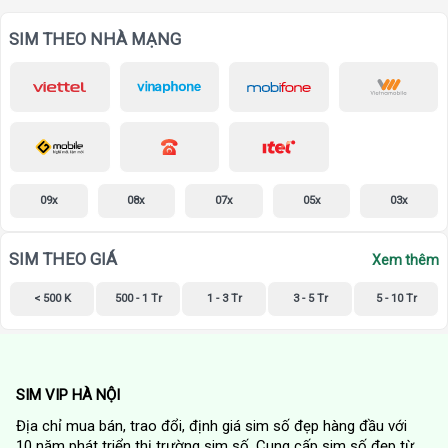
SIM THEO NHÀ MẠNG
09x
08x
07x
05x
03x
SIM THEO GIÁ
Xem thêm
< 500 K
500 - 1 Tr
1 - 3 Tr
3 - 5 Tr
5 - 10 Tr
SIM VIP HÀ NỘI
Địa chỉ mua bán, trao đổi, định giá sim số đẹp hàng đầu với
10 năm phát triển thị trường sim số. Cung cấp sim số đẹp từ