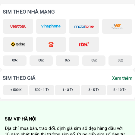
SIM THEO NHÀ MẠNG
09x
08x
07x
05x
03x
SIM THEO GIÁ
Xem thêm
< 500 K
500 - 1 Tr
1 - 3 Tr
3 - 5 Tr
5 - 10 Tr
SIM VIP HÀ NỘI
Địa chỉ mua bán, trao đổi, định giá sim số đẹp hàng đầu với
10 năm phát triển thị trường sim số. Cung cấp sim số đẹp từ