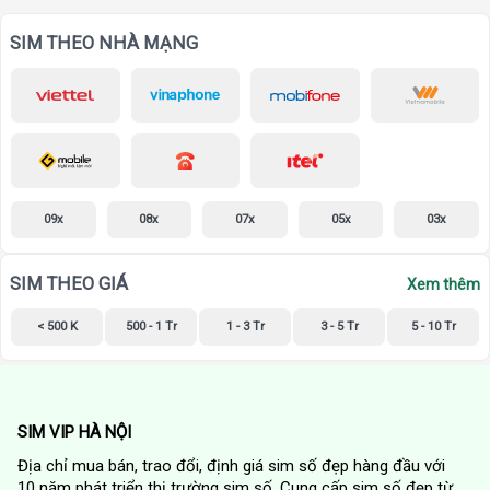
SIM THEO NHÀ MẠNG
09x
08x
07x
05x
03x
SIM THEO GIÁ
Xem thêm
< 500 K
500 - 1 Tr
1 - 3 Tr
3 - 5 Tr
5 - 10 Tr
SIM VIP HÀ NỘI
Địa chỉ mua bán, trao đổi, định giá sim số đẹp hàng đầu với
10 năm phát triển thị trường sim số. Cung cấp sim số đẹp từ