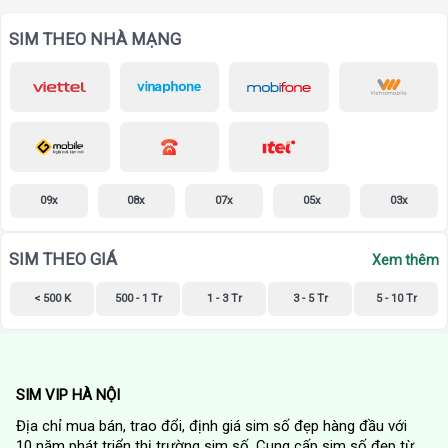
SIM THEO NHÀ MẠNG
09x
08x
07x
05x
03x
SIM THEO GIÁ
Xem thêm
< 500 K
500 - 1 Tr
1 - 3 Tr
3 - 5 Tr
5 - 10 Tr
SIM VIP HÀ NỘI
Địa chỉ mua bán, trao đổi, định giá sim số đẹp hàng đầu với
10 năm phát triển thị trường sim số. Cung cấp sim số đẹp từ