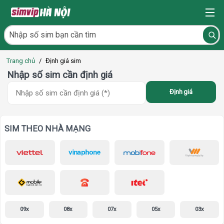
Trang chủ
/
Định giá sim
Nhập số sim cần định giá
Định giá
SIM THEO NHÀ MẠNG
09x
08x
07x
05x
03x