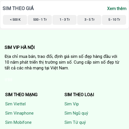
SIM THEO GIÁ
Xem thêm
< 500 K
500 - 1 Tr
1 - 3 Tr
3 - 5 Tr
5 - 10 Tr
SIM VIP HÀ NỘI
Địa chỉ mua bán, trao đổi, định giá sim số đẹp hàng đầu với
10 năm phát triển thị trường sim số. Cung cấp sim số đẹp từ
tất cả các nhà mạng tại Việt Nam.
tf88
SIM THEO MẠNG
SIM THEO LOẠI
Sim Viettel
Sim Vip
Sim Vinaphone
Sim Ngũ quý
Sim Mobifone
Sim Tứ quý