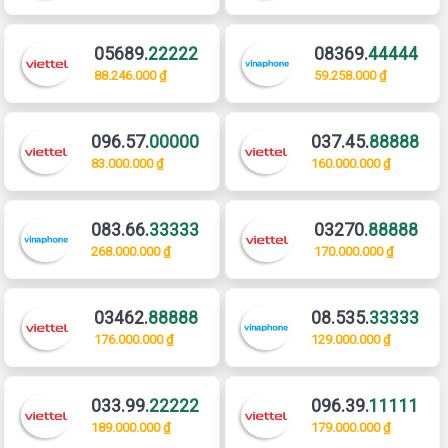
05689.
22222
08369.
44444
88.246.000 ₫
59.258.000 ₫
096.57.
00000
037.45.
88888
83.000.000 ₫
160.000.000 ₫
083.66.
33333
03270.
88888
268.000.000 ₫
170.000.000 ₫
03462.
88888
08.535.
33333
176.000.000 ₫
129.000.000 ₫
033.99.
22222
096.39.
11111
189.000.000 ₫
179.000.000 ₫