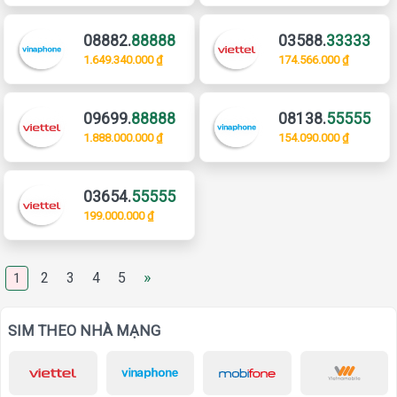
08882.
88888
03588.
33333
1.649.340.000 ₫
174.566.000 ₫
09699.
88888
08138.
55555
1.888.000.000 ₫
154.090.000 ₫
03654.
55555
199.000.000 ₫
»
2
3
4
5
1
SIM THEO NHÀ MẠNG