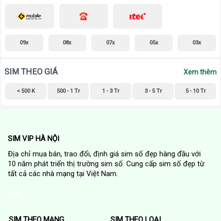
09x
08x
07x
05x
03x
SIM THEO GIÁ
Xem thêm
< 500 K
500 - 1 Tr
1 - 3 Tr
3 - 5 Tr
5 - 10 Tr
SIM VIP HÀ NỘI
Địa chỉ mua bán, trao đổi, định giá sim số đẹp hàng đầu với
10 năm phát triển thị trường sim số. Cung cấp sim số đẹp từ
tất cả các nhà mạng tại Việt Nam.
tf88
SIM THEO MẠNG
SIM THEO LOẠI