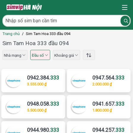
Trang chủ
/
Sim Tam Hoa 333 đầu 094
Sim Tam Hoa 333 đầu 094
Nhà mạng
Đầu số
Khoảng giá
0942.384.
333
0947.564.
333
3.555.000 ₫
2.000.000 ₫
0948.058.
333
0941.657.
333
5.500.000 ₫
1.800.000 ₫
0944.980.
333
0944.257.
333