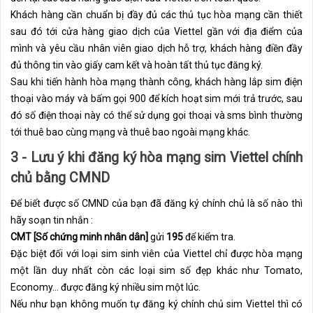
Khách hàng cần chuẩn bị đầy đủ các thủ tục hòa mạng cần thiết
sau đó tới cửa hàng giao dịch của Viettel gần với địa điểm của
mình và yêu cầu nhân viên giao dịch hỗ trợ, khách hàng điền đầy
đủ thông tin vào giấy cam kết và hoàn tất thủ tục đăng ký.
Sau khi tiến hành hòa mạng thành công, khách hàng lắp sim điện
thoại vào máy và bấm gọi 900 để kích hoạt sim mới trả trước, sau
đó số điện thoại này có thể sử dụng gọi thoại và sms bình thường
tới thuê bao cùng mạng và thuê bao ngoài mạng khác.
3 - Lưu ý khi đăng ký hòa mạng sim Viettel chính
chủ bằng CMND
Để biết được số CMND của bạn đã đăng ký chính chủ là số nào thì
hãy soạn tin nhắn :
CMT [Số chứng minh nhân dân]
gửi
195
để kiểm tra.
Đặc biệt đối với loại sim sinh viên của Viettel chỉ được hòa mạng
một lần duy nhất còn các loại sim số đẹp khác như Tomato,
Economy… được đăng ký nhiều sim một lúc.
Nếu như bạn không muốn tự đăng ký chính chủ sim Viettel thì có